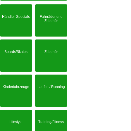
Händler-Specials
Fahrräder und
Zubehör
Boards/Skates
Zubehör
Kinderfahrzeuge
Laufen / Running
Lifestyle
Training/Fitness