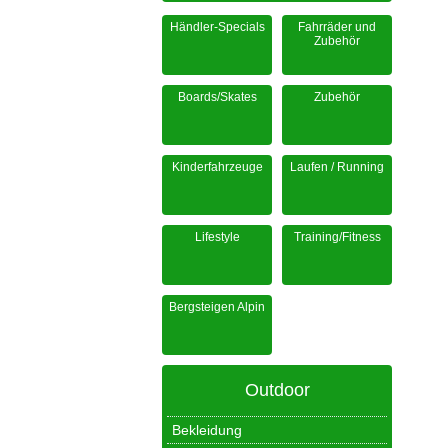
Händler-Specials
Fahrräder und
Zubehör
Boards/Skates
Zubehör
Kinderfahrzeuge
Laufen / Running
Lifestyle
Training/Fitness
Bergsteigen Alpin
Outdoor
Bekleidung