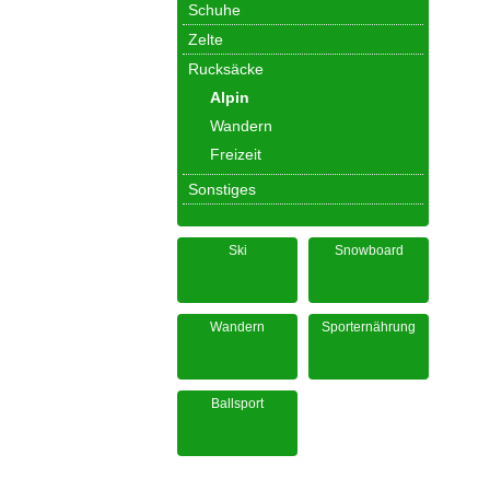
Schuhe
Zelte
Rucksäcke
Alpin
Wandern
Freizeit
Sonstiges
Ski
Snowboard
Wandern
Sporternährung
Ballsport