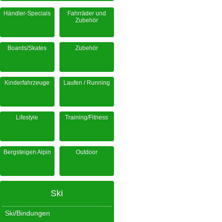
Händler-Specials
Fahrräder und
Zubehör
Boards/Skates
Zubehör
Kinderfahrzeuge
Laufen / Running
Lifestyle
Training/Fitness
Bergsteigen Alpin
Outdoor
Ski
Ski/Bindungen