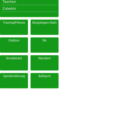
Taschen
Zubehör
Training/Fitness
Bergsteigen Alpin
Outdoor
Ski
Snowboard
Wandern
Sporternährung
Ballsport