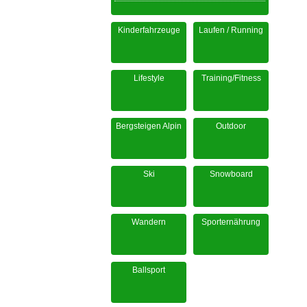
Kinderfahrzeuge
Laufen / Running
Lifestyle
Training/Fitness
Bergsteigen Alpin
Outdoor
Ski
Snowboard
Wandern
Sporternährung
Ballsport