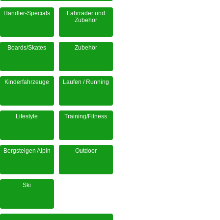
Händler-Specials
Fahrräder und
Zubehör
Boards/Skates
Zubehör
Kinderfahrzeuge
Laufen / Running
Lifestyle
Training/Fitness
Bergsteigen Alpin
Outdoor
Ski