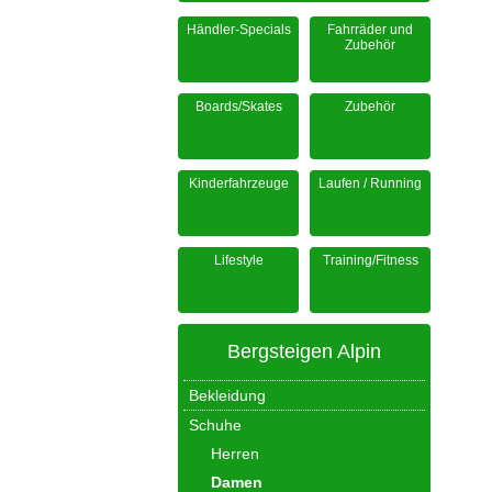
Händler-Specials
Fahrräder und
Zubehör
Boards/Skates
Zubehör
Kinderfahrzeuge
Laufen / Running
Lifestyle
Training/Fitness
Bergsteigen Alpin
Bekleidung
Schuhe
Herren
Damen