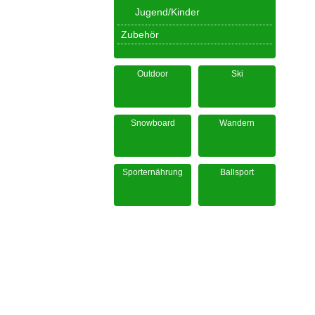
Jugend/Kinder
Zubehör
Outdoor
Ski
Snowboard
Wandern
Sporternährung
Ballsport