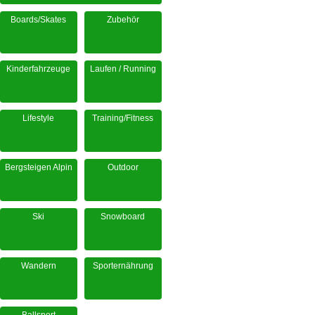
Boards/Skates
Zubehör
Kinderfahrzeuge
Laufen / Running
Lifestyle
Training/Fitness
Bergsteigen Alpin
Outdoor
Ski
Snowboard
Wandern
Sporternährung