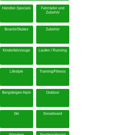
Händler-Specials
Fahrräder und
Zubehör
Boards/Skates
Zubehör
Kinderfahrzeuge
Laufen / Running
Lifestyle
Training/Fitness
Bergsteigen Alpin
Outdoor
Ski
Snowboard
Wandern
Sporternährung