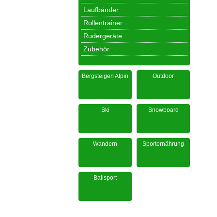
Laufbänder
Rollentrainer
Rudergeräte
Zubehör
Bergsteigen Alpin
Outdoor
Ski
Snowboard
Wandern
Sporternährung
Ballsport