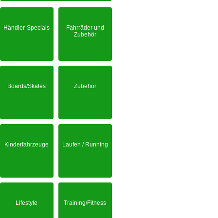
Händler-Specials
Fahrräder und
Zubehör
Boards/Skates
Zubehör
Kinderfahrzeuge
Laufen / Running
Lifestyle
Training/Fitness