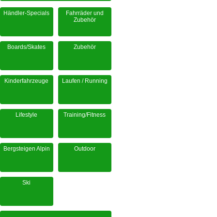
Händler-Specials
Fahrräder und
Zubehör
Boards/Skates
Zubehör
Kinderfahrzeuge
Laufen / Running
Lifestyle
Training/Fitness
Bergsteigen Alpin
Outdoor
Ski