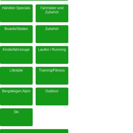
Händler-Specials
Fahrräder und
Zubehör
Boards/Skates
Zubehör
Kinderfahrzeuge
Laufen / Running
Lifestyle
Training/Fitness
Bergsteigen Alpin
Outdoor
Ski