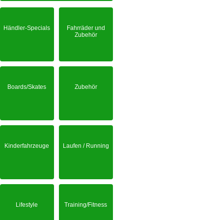
Händler-Specials
Fahrräder und
Zubehör
Boards/Skates
Zubehör
Kinderfahrzeuge
Laufen / Running
Lifestyle
Training/Fitness