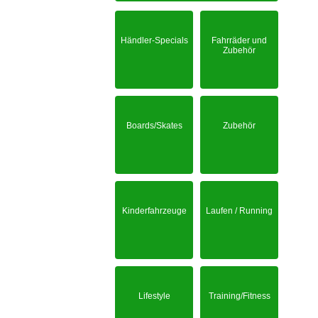
Händler-Specials
Fahrräder und
Zubehör
Boards/Skates
Zubehör
Kinderfahrzeuge
Laufen / Running
Lifestyle
Training/Fitness