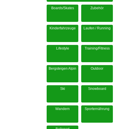
Boards/Skates
Zubehör
Kinderfahrzeuge
Laufen / Running
Lifestyle
Training/Fitness
Bergsteigen Alpin
Outdoor
Ski
Snowboard
Wandern
Sporternährung