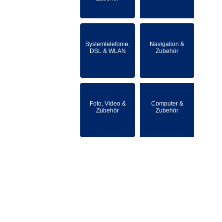
Systemtelefonie,
Navigation &
DSL & WLAN
Zubehör
Foto, Video &
Computer &
Zubehör
Zubehör