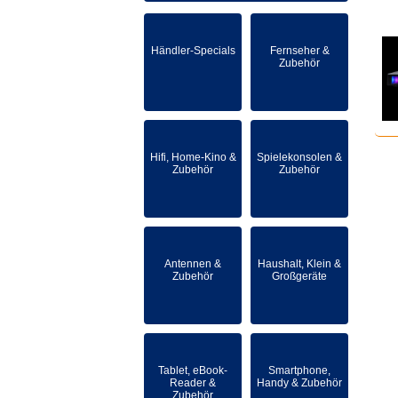
Händler-Specials
Fernseher &
Zubehör
Hifi, Home-Kino &
Spielekonsolen &
Zubehör
Zubehör
Antennen &
Haushalt, Klein &
Zubehör
Großgeräte
Tablet, eBook-
Smartphone,
Reader &
Handy & Zubehör
Zubehör