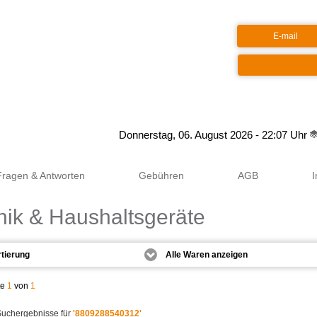
Google+
Donnerstag, 06. August 2026 - 22:07 Uhr
Fragen & Antworten
Gebühren
AGB
nik & Haushaltsgeräte
te
1
von
1
Suchergebnisse für
'8809288540312'