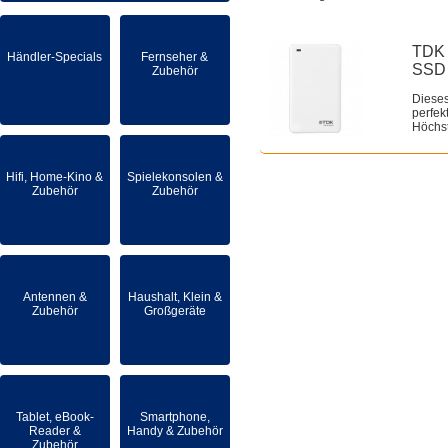
TDK 
Händler-Specials
Fernseher &
SSD 
Zubehör
Dieses
perfek
Höchst
Hifi, Home-Kino &
Spielekonsolen &
Zubehör
Zubehör
Antennen &
Haushalt, Klein &
Zubehör
Großgeräte
Tablet, eBook-
Smartphone,
Reader &
Handy & Zubehör
Zubehör