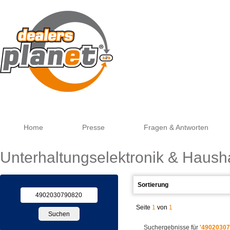
Go
Home
Presse
Fragen & Antworten
Unterhaltungselektronik & Haush
Seite
1
von
1
Suchergebnisse für
'49020307