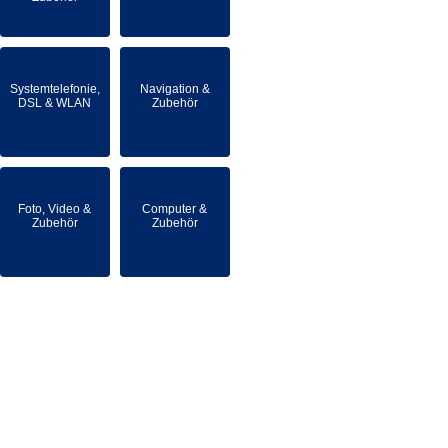
Systemtelefonie,
Navigation &
DSL & WLAN
Zubehör
Foto, Video &
Computer &
Zubehör
Zubehör