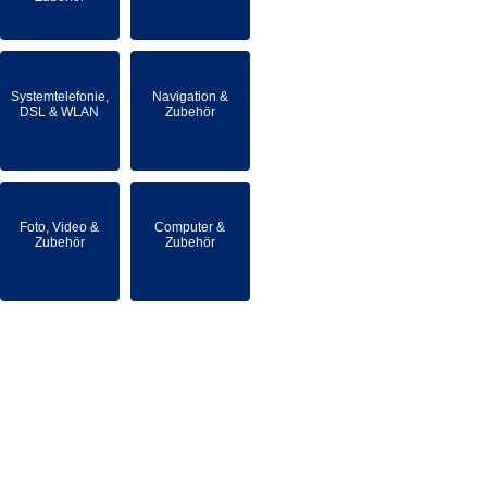
Systemtelefonie,
Navigation &
DSL & WLAN
Zubehör
Foto, Video &
Computer &
Zubehör
Zubehör