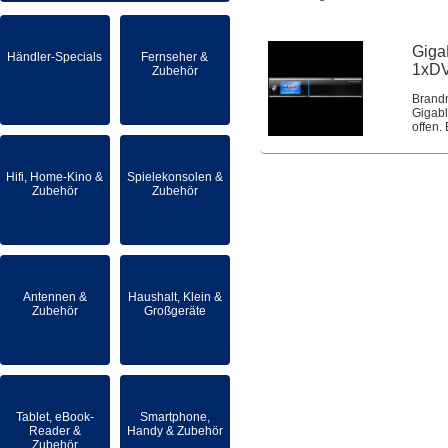
Giga
Händler-Specials
Fernseher &
1xDV
Zubehör
Brand
Gigabl
offen.
Hifi, Home-Kino &
Spielekonsolen &
Zubehör
Zubehör
Antennen &
Haushalt, Klein &
Zubehör
Großgeräte
Tablet, eBook-
Smartphone,
Reader &
Handy & Zubehör
Zubehör