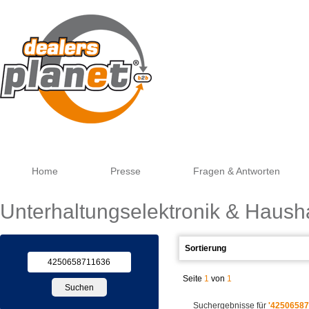
Go
Home
Presse
Fragen & Antworten
Unterhaltungselektronik & Haush
Seite
1
von
1
Suchergebnisse für
'42506587