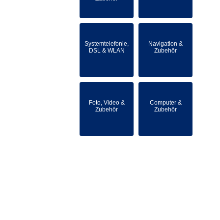
Systemtelefonie,
Navigation &
DSL & WLAN
Zubehör
Foto, Video &
Computer &
Zubehör
Zubehör