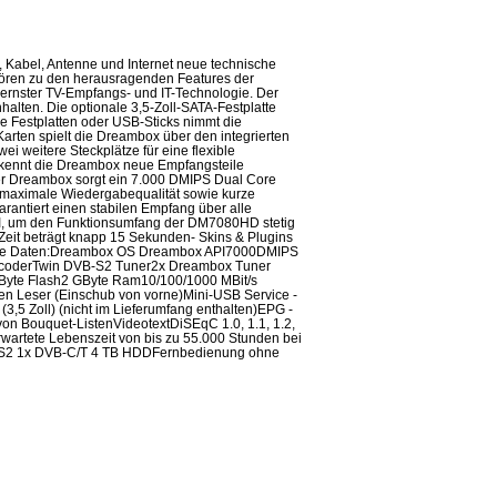
 Kabel, Antenne und Internet neue technische
hören zu den herausragenden Features der
rnster TV-Empfangs- und IT-Technologie. Der
halten. Die optionale 3,5-Zoll-SATA-Festplatte
e Festplatten oder USB-Sticks nimmt die
ten spielt die Dreambox über den integrierten
i weitere Steckplätze für eine flexible
rkennt die Dreambox neue Empfangsteile
 der Dreambox sorgt ein 7.000 DMIPS Dual Core
 maximale Wiedergabequalität sowie kurze
rantiert einen stabilen Empfang über alle
I, um den Funktionsumfang der DM7080HD stetig
eit beträgt knapp 15 Sekunden- Skins & Plugins
niche Daten:Dreambox OS Dreambox API7000DMIPS
DecoderTwin DVB-S2 Tuner2x Dreambox Tuner
Byte Flash2 GByte Ram10/100/1000 MBit/s
en Leser (Einschub von vorne)Mini-USB Service -
(3,5 Zoll) (nicht im Lieferumfang enthalten)EPG -
von Bouquet-ListenVideotextDiSEqC 1.0, 1.1, 1.2,
artete Lebenszeit von bis zu 55.000 Stunden bei
-S2 1x DVB-C/T 4 TB HDDFernbedienung ohne