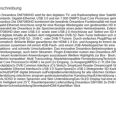
eschreibung
e Dreambox DM7080HD setzt für den digitalen TV- und Radioempfang über Satellit,
andards: Gigabit-Ethernet, USB 3.0 und ein 7.000 DMIPS Dual Core Prozessor ge
eambox.Die DM7080HD kombiniert die bewährte Dreambox-Funktionalität mit mode
gabit-Ethernet-Anschluss sorgt für eine flüssige Wiedergabe von gestreamten HD In
rwandelt die Dreambox in die Speicherzentrale eines jeden Heimnetzwerks. Extern
7080HD über zwei USB-3.0- sowie zwei USB-2.0-Anschlüsse auf. Selbst von SD-Kar
ot digitale Inhalte ab.Neben dem mitgelieferten DVB-S2-Twin-Tuner befinden sich zwe
weiterung mit DVB-S2-, DVB-C- oder DVB-T-Tunern. Durch einfaches Plug&Play e
tomatisch. Brillante Bilder garantieren der HDMI-1.4 Ein- und Ausgang.Im Innern
ozessor zusammen mit einem 4GB-Flash- und einem 2GB-Arbeitsspeicher für eine
aktions- und schnelle Umschaltzeiten. Das innovative Dreambox-Betriebssystem ga
rbreitungswege, auch beim Streamen. Plugin-Entwickler nutzen das Dreambox-AP
t neuen kostenlosen Anwendungen auszubauen.Weitere Highlights zur Box:- Boot-Z
iterhin kompatibel- Multi Transcoding- Abwärtskompatible FernbedienungTech
al Core Processor2x HDMI 1.4a port (1x Eingang, 1x Ausgang)MPEG-2 / H.264 
eckplätze2x DVB Common Interface (CI) Slots2x Smartcard-Reader Dreamcrypt4 G
mpatibler Ethernet Interface2x USB 3.0 SuperSpeed2x USB 2.0Integrierter SD-Kart
schlußS/PDIF digital bitsream outFestplattenunterstützung für alle üblichen Größen 
terstützung (electronic program guide)automatischer KanalsuchlaufUnterstützung 
ALSOSD in vielen Sprachen und Skin-UnterstützungDas OLED Display hat eine erw
% Helligkeit und 25°C Raumtemperatur.Lieferumfang:Dreambox DM7080 3x DVB
tterienSchnellanleitungStromkabelHDMI KabelWlan Stick