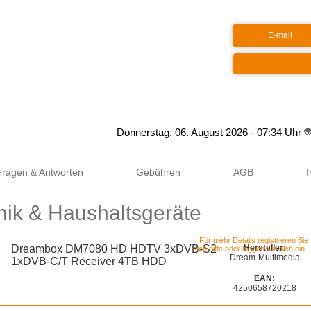
Google+
Donnerstag, 06. August 2026 - 07:34 Uhr
Fragen & Antworten
Gebühren
AGB
nik & Haushaltsgeräte
Für mehr Details registrieren Sie
Dreambox DM7080 HD HDTV 3xDVB-S2
Hersteller:
sich bitte oder loggen Sie sich ein
Dream-Multimedia
1xDVB-C/T Receiver 4TB HDD
EAN:
4250658720218