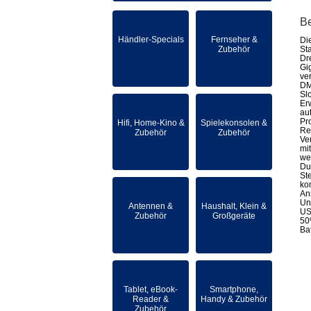
B
Händler-Specials
Fernseher &
Di
Zubehör
St
Dr
Gi
ve
DM
Sl
Er
au
Pr
Hifi, Home-Kino &
Spielekonsolen &
Re
Zubehör
Zubehör
Ve
mi
we
Du
St
ko
An
Un
Antennen &
Haushalt, Klein &
US
Zubehör
Großgeräte
50
Ba
Tablet, eBook-
Smartphone,
Reader &
Handy & Zubehör
Zubehör