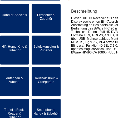
Beschreibung
Händler-Specials
Fernseher &
Dieser Full HD Receiver aus dem
Zubehör
Display sowie einen Ein-/Aussch
Ausstattung ab.Besinders die kom
Bedienung des BWare HK490 ist in
Technische Daten:- Full HD DV
Formate 16:9, 16:9 PS, 4:3 LB, 
über USB- Mehrsprachiges Menü- 
MKV, TS, TP, MPG, MP4 sowie fü
Blindscan Funktion- DiSEqC 1.0, 
Hifi, Home-Kino &
Spielekonsolen &
updates möglichAnschlüsse:1x H
Zubehör
Zubehör
BWare HK490 CA 1080p FULL HD 
Antennen &
Haushalt, Klein &
Zubehör
Großgeräte
Tablet, eBook-
Smartphone,
Reader &
Handy & Zubehör
Zubehör