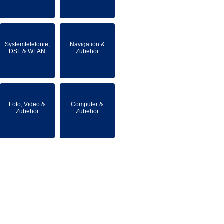
Systemtelefonie,
Navigation &
DSL & WLAN
Zubehör
Foto, Video &
Computer &
Zubehör
Zubehör