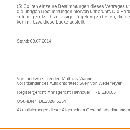
(5) Sollten einzelne Bestimmungen dieses Vertrages un
die übrigen Bestimmungen hiervon unberührt. Die Parte
solche gesetzlich zulässige Regelung zu treffen, die
kommt, bzw. diese Lücke ausfüllt.
Stand: 03.07.2014
Callido AG
Robert-Henseling-Straße 11
31789 Hameln/ Deutschland
Vorstandsvorsitzender: Matthias Wagner
Vorsitzender des Aufsichtsrates: Sven von Wedemeyer
Registergericht: Amtsgericht Hannover HRB 210685
USt.-IDNr.: DE292846254
Aktualisierungen dieser Allgemeinen Geschäftsbedingungen 